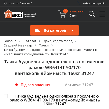
cписок бажань
0
вхід / реєстрація
0
в корзині
0 грн.
Всі категорії
Головна
Каталог
Дача, сад та город
Садовий інвентар
Тачки
Тачка будівельна одноколісна з посиленою рамою WB6414T
90/170 вантажопыдйомнысть 160кг 31247
Тачка будівельна одноколісна з посиленою
рамою WB6414T 90/170
вантажопыдйомнысть 160кг 31247
Під замовлення
Артикул: 31247