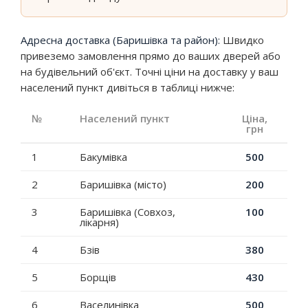
Адресна доставка (Баришівка та район):
Швидко
привеземо замовлення прямо до ваших дверей або
на будівельний об'єкт. Точні ціни на доставку у ваш
населений пункт дивіться в таблиці нижче:
№
Населений пункт
Ціна,
грн
1
Бакумівка
500
2
Баришівка (місто)
200
3
Баришівка (Совхоз,
100
лікарня)
4
Бзів
380
5
Борщів
430
6
Васелинівка
500