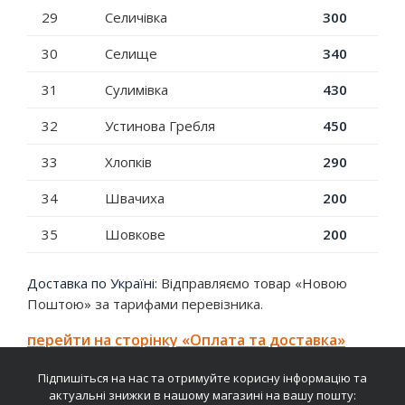
29
Селичівка
300
30
Селище
340
31
Сулимівка
430
32
Устинова Гребля
450
33
Хлопків
290
34
Швачиха
200
35
Шовкове
200
Доставка по Україні:
Відправляємо товар «Новою
Поштою» за тарифами перевізника.
перейти на сторінку «Оплата та доставка»
Підпишіться на нас та отримуйте корисну інформацію та
актуальні знижки в нашому магазині на вашу пошту: