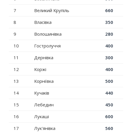
7
Великий Крупіль
660
8
Власівка
350
9
Волошинівка
280
10
Гостролуччя
400
11
Дернівка
300
12
Коржі
400
13
Корніївка
500
14
Кучаків
440
15
Лебедин
450
16
Лукаші
600
17
Лук'янівка
560