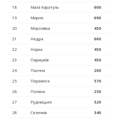
18
Мала Каратуль
600
19
Мирне
690
20
Морозівка
450
21
Недра
600
22
Норка
450
23
Паришків
450
24
Пасічна
200
25
Перемога
570
26
Поляна
230
27
Рудницьке
520
28
Сезенків
340