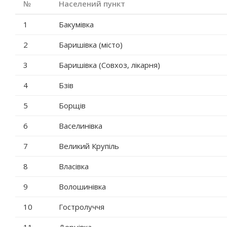
№
Населений пункт
1
Бакумівка
2
Баришівка (місто)
3
Баришівка (Совхоз, лікарня)
4
Бзів
5
Борщів
6
Васелинівка
7
Великий Крупіль
8
Власівка
9
Волошинівка
10
Гостролуччя