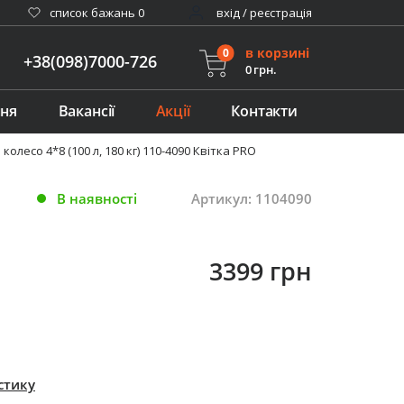
cписок бажань
0
вхід / реєстрація
в корзині
0
+38(098)7000-726
0 грн.
ння
Вакансії
Акції
Контакти
лесо 4*8 (100 л, 180 кг) 110-4090 Квітка PRO
В наявності
Артикул: 1104090
3399 грн
стику