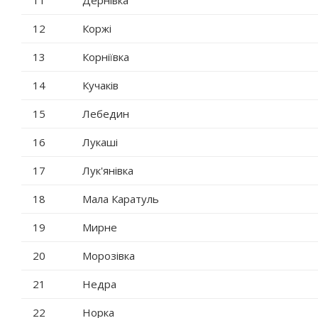
11
Дернівка
12
Коржі
13
Корніївка
14
Кучаків
15
Лебедин
16
Лукаші
17
Лук'янівка
18
Мала Каратуль
19
Мирне
20
Морозівка
21
Недра
22
Норка