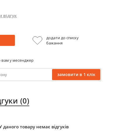
 відгук
додати до списку
бажання
 вам у месенджер
замовити в 1 клік
дгуки
(0)
У даного товару немає відгуків