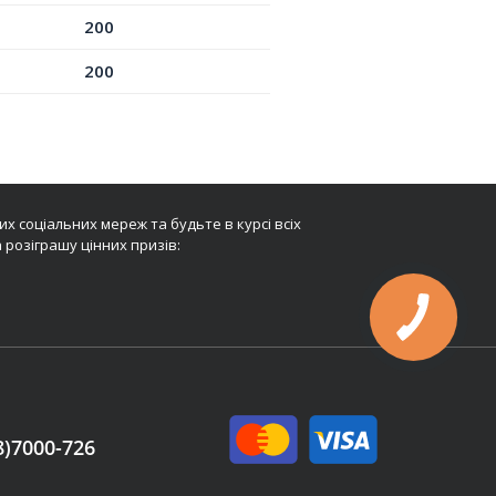
200
200
х соціальних мереж та будьте в курсі всіх
 розіграшу цінних призів:
8)7000-726