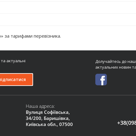
 за тарифами перевізника.
 та актуальні
Долучайтесь до наши
актуальних новин та
підписатися
Наша адреса:
Вулиця Софіївська,
34/200, Баришівка,
+38(09
Київська обл., 07500