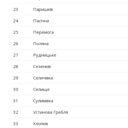
23
Паришків
24
Пасічна
25
Перемога
26
Поляна
27
Рудницьке
28
Сезенків
29
Селичівка
30
Селище
31
Сулимівка
32
Устинова Гребля
33
Хлопків