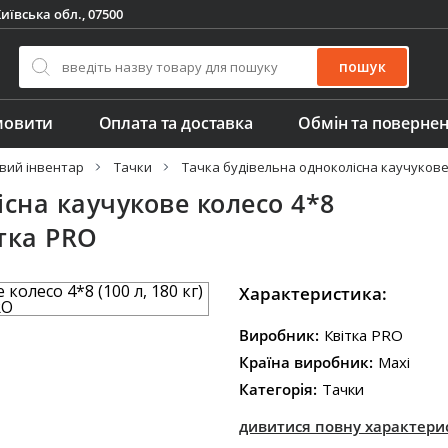
иївська обл., 07500
пошук
мовити
Оплата та доставка
Обмін та поверне
вий інвентар
Тачки
Тачка будівельна одноколісна каучукове ко
існа каучукове колесо 4*8
ітка PRO
Характеристика:
Виробник:
Квітка PRO
Країна виробник:
Maxi
Категорія:
Тачки
дивитися повну характери