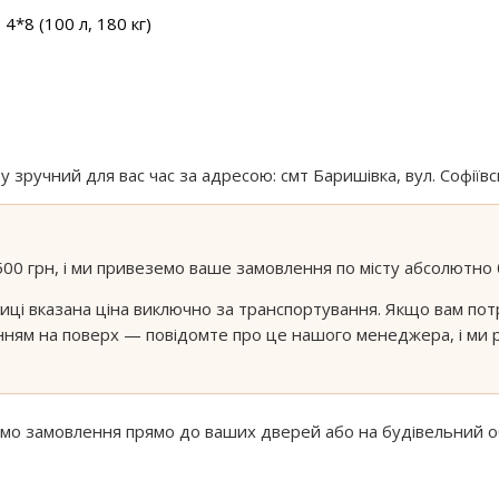
4*8 (100 л, 180 кг)
зручний для вас час за адресою: смт Баришівка, вул. Софіївс
500 грн, і ми привеземо ваше замовлення по місту абсолютно
иці вказана ціна виключно за транспортування. Якщо вам пот
ням на поверх — повідомте про це нашого менеджера, і ми 
 замовлення прямо до ваших дверей або на будівельний об'є