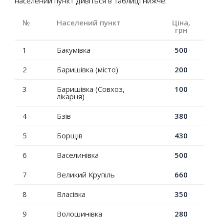
населений пункт дивіться в таблиці нижче:
№
Населений пункт
Ціна,
грн
1
Бакумівка
500
2
Баришівка (місто)
200
3
Баришівка (Совхоз,
100
лікарня)
4
Бзів
380
5
Борщів
430
6
Васелинівка
500
7
Великий Крупіль
660
8
Власівка
350
9
Волошинівка
280