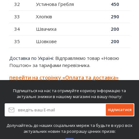
32
Устинова Гребля
450
33
Хлопків
290
34
Швачиха
200
35
Шовкове
200
Доставка по Україні:
Відправляємо товар «Новою
Поштою» за тарифами перевізника.
перейти на сторінку «Оплата та доставка»
Підпишіться на нас та отримуйте корисну інформацію та
актуальні знижки в нашому магазині на вашу пошту:
підписатися
Долучайтесь до наших соціальних мереж та будьте в курсі всіх
актуальних новин та розіграшу цінних призів: