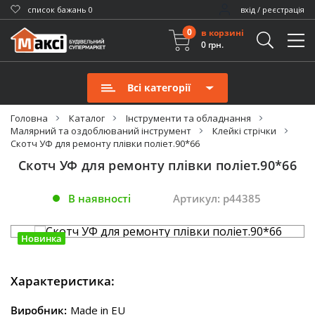
cписок бажань
0
вхід / реєстрація
0
в корзині
0 грн.
Всі категорії
Головна
Каталог
Інструменти та обладнання
Малярний та оздоблюваний інструмент
Клейкі стрічки
Скотч УФ для ремонту плівки поліет.90*66
Скотч УФ для ремонту плівки поліет.90*66
В наявності
Артикул: p44385
Новинка
Характеристика:
Виробник:
Made in EU