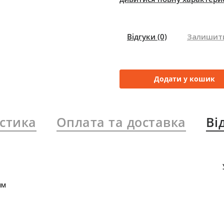
Відгуки
(0)
Залишити
Додати у кошик
стика
Оплата та доставка
Ві
мм