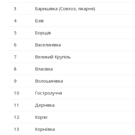
3
Баришівка (Совхоз, лікарня)
4
Бзів
5
Борщів
6
Васелинівка
7
Великий Крупіль
8
Власівка
9
Волошинівка
10
Гостролуччя
11
Дернівка
12
Коржі
13
Корніївка