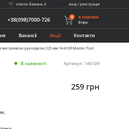
cписок бажань
0
вхід / реєстрація
в корзині
0
+38(098)7000-726
0 грн.
ння
Вакансії
Акції
Контакти
з металевою рукоядкою 225 мм 14-6109 Master Tool
В наявності
Артикул: 146109
259 грн
зи,
стику