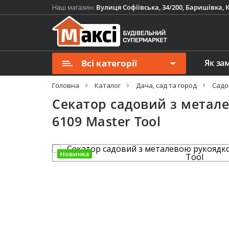
Наш магазин:
Вулиця Софіївська, 34/200, Баришівка, К
Всі категорії
Як за
Головна
Каталог
Дача, сад та город
Садо
Секатор садовий з метале
6109 Master Tool
Новинка