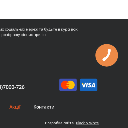
х соціальних мереж та будьте в курсі всіх
 розіграшу цінних призів:
8)7000-726
Акції
Контакти
Розробка сайта:
Black & White