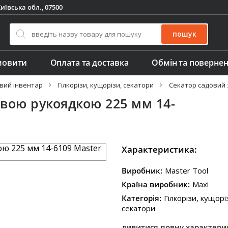
иївська обл., 07500
пошук
мовити
Оплата та доставка
Обмін та поверне
вий інвентар
Гілкорізи, кущорізи, секатори
Секатор садовий 
вою рукоядкою 225 мм 14-
Характеристика:
Виробник:
Master Tool
Країна виробник:
Maxi
Категорія:
Гілкорізи, кущорі
секатори
дивитися повну характери