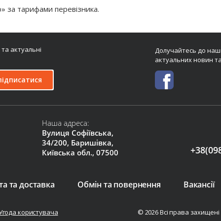
 за тарифами перевізника.
 та актуальні
Долучайтесь до наши
актуальних новин та
підписатися
Наша адреса:
Вулиця Софіївська,
34/200, Баришівка,
+38(09
Київська обл., 07500
а та доставка
Обмін та повернення
Вакансії
Угода користувача
© 2026 Всі права захищені