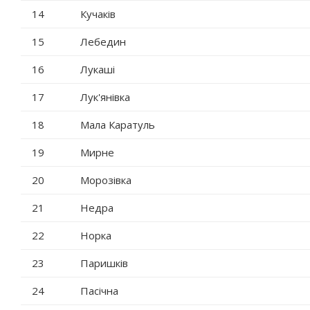
14
Кучаків
15
Лебедин
16
Лукаші
17
Лук'янівка
18
Мала Каратуль
19
Мирне
20
Морозівка
21
Недра
22
Норка
23
Паришків
24
Пасічна