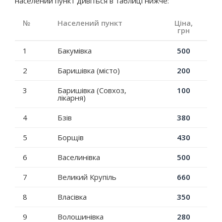
населений пункт дивіться в таблиці нижче:
№
Населений пункт
Ціна,
грн
1
Бакумівка
500
2
Баришівка (місто)
200
3
Баришівка (Совхоз,
100
лікарня)
4
Бзів
380
5
Борщів
430
6
Васелинівка
500
7
Великий Крупіль
660
8
Власівка
350
9
Волошинівка
280