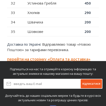
32
Устинова Гребля
450
33
Хлопків
290
34
Швачиха
200
35
Шовкове
200
Доставка по Україні:
Відправляємо товар «Новою
Поштою» за тарифами перевізника.
перейти на сторінку «Оплата та доставка»
Підпишіться на нас та отримуйте корисну інформацію та
актуальні знижки в нашому магазині на вашу пошту:
підписатися
Долучайтесь до наших соціальних мереж та будьте в курсі всіх
актуальних новин та розіграшу цінних призів: