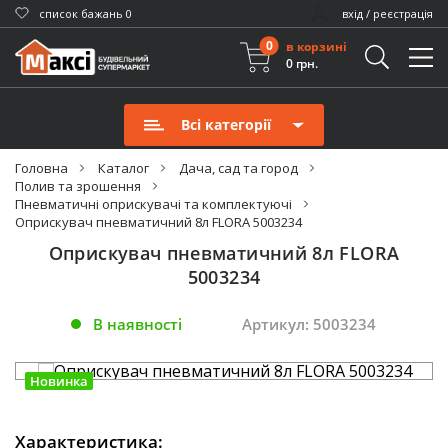
cписок бажань
0
вхід / реєстрація
0
в корзині
0 грн.
Всі категорії
Головна
Каталог
Дача, сад та город
Полив та зрошення
Пневматичні оприскувачі та комплектуючі
Оприскувач пневматичний 8л FLORA 5003234
Оприскувач пневматичний 8л FLORA
5003234
В наявності
Артикул: 5003234
Новинка
Характеристика: