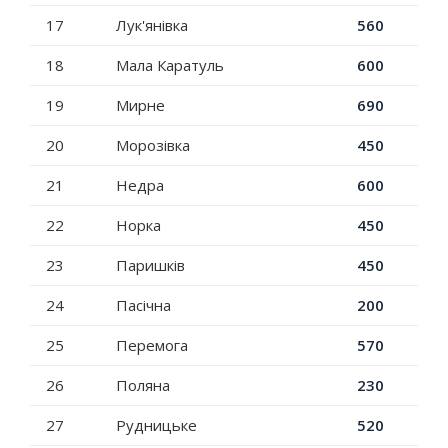
17
Лук'янівка
560
18
Мала Каратуль
600
19
Мирне
690
20
Морозівка
450
21
Недра
600
22
Норка
450
23
Паришків
450
24
Пасічна
200
25
Перемога
570
26
Поляна
230
27
Рудницьке
520