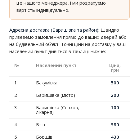
це нашого менеджера, і ми розрахуємо
вартість індивідуально.
Адресна доставка (Баришівка та район):
Швидко
привеземо замовлення прямо до ваших дверей або
на будівельний об'єкт. Точні ціни на доставку у ваш
населений пункт дивіться в таблиці нижче:
№
Населений пункт
Ціна,
грн
1
Бакумівка
500
2
Баришівка (місто)
200
3
Баришівка (Совхоз,
100
лікарня)
4
Бзів
380
5
Борщів
430