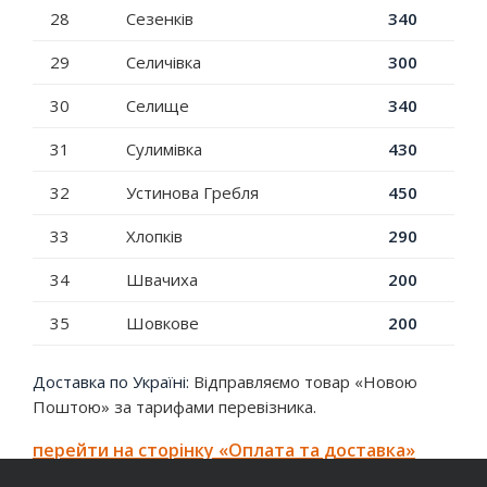
28
Сезенків
340
29
Селичівка
300
30
Селище
340
31
Сулимівка
430
32
Устинова Гребля
450
33
Хлопків
290
34
Швачиха
200
35
Шовкове
200
Доставка по Україні:
Відправляємо товар «Новою
Поштою» за тарифами перевізника.
перейти на сторінку «Оплата та доставка»