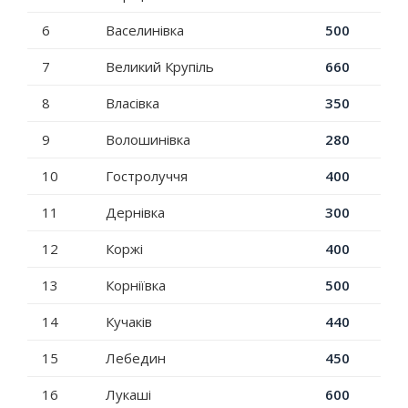
6
Васелинівка
500
7
Великий Крупіль
660
8
Власівка
350
9
Волошинівка
280
10
Гостролуччя
400
11
Дернівка
300
12
Коржі
400
13
Корніївка
500
14
Кучаків
440
15
Лебедин
450
16
Лукаші
600