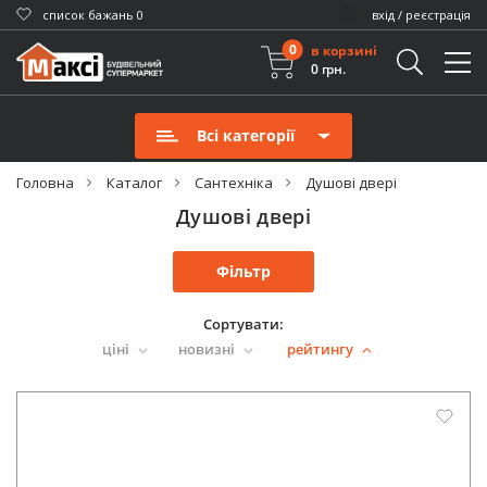
cписок бажань
0
вхід / реєстрація
0
в корзині
0 грн.
Всі категорії
Головна
Каталог
Сантехніка
Душові двері
Душові двері
Фільтр
Сортувати:
ціні
новизні
рейтингу