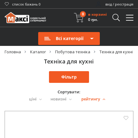
cписок бажань
0
вхід / реєстрація
0
в корзині
0 грн.
Всі категорії
Головна
Каталог
Побутова техніка
Техніка для кухні
Техніка для кухні
Фільтр
Сортувати:
ціні
новизні
рейтингу