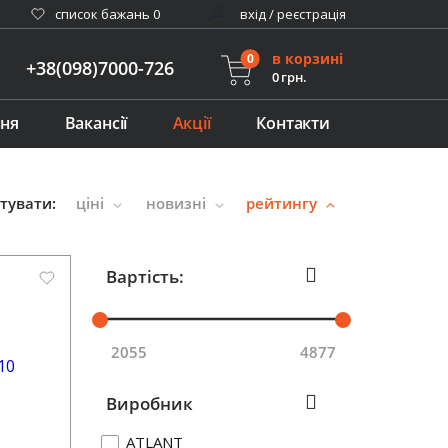
cписок бажань
0
вхід / реєстрація
в корзині
0
+38(098)7000-726
0 грн.
ння
Вакансії
Акції
Контакти
тувати:
ціні
новизні
рейтингу
Вартість:
2055
4877
Виробник
ATLANT