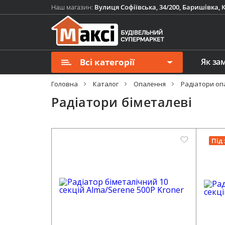
Наш магазин:
Вулиця Софіївська, 34/200, Баришівка, К
Всі категорії
Як за
Головна
Каталог
Опалення
Радіатори оп
Радіатори біметалеві
Під