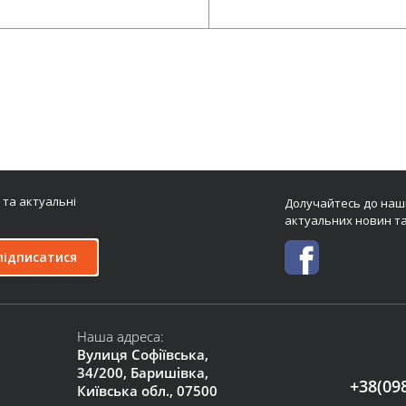
Додати у кошик
Додати у кошик
 та актуальні
Долучайтесь до наши
актуальних новин та
підписатися
Наша адреса:
Вулиця Софіївська,
34/200, Баришівка,
+38(09
Київська обл., 07500