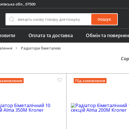
иївська обл., 07500
пошук
мовити
Оплата та доставка
Обмін та поверне
алення
Радіатори біметалеві
Сор
 замовлення
Під замовлення