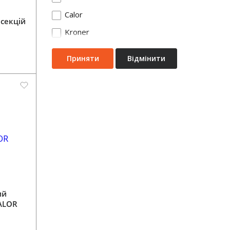
Calor
 секцій
Kroner
Приняти
Відмінити
ий
ALOR