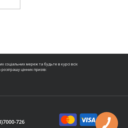
х соціальних мереж та будьте в курсі всіх
 розіграшу цінних призів:
8)7000-726