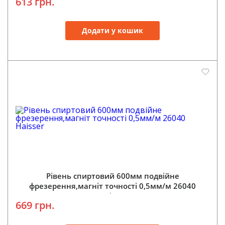
613 грн.
Додати у кошик
Рівень спиртовий 600мм подвійне
фрезерення,магніт точності 0,5мм/м 26040
Haisser
669 грн.