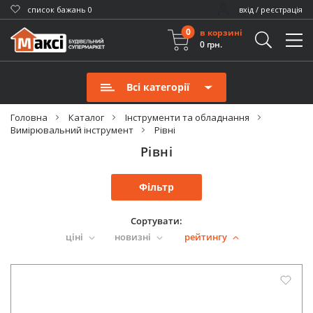
cписок бажань
0
вхід / реєстрація
0
в корзині
0 грн.
Всі категорії
Головна
Каталог
Інструменти та обладнання
Вимірювальний інструмент
Рівні
Рівні
Фільтр
Сортувати:
ціні
новизні
рейтингу