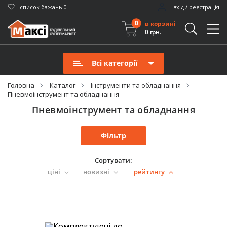
cписок бажань
0
вхід / реєстрація
0
в корзині
0 грн.
Всі категорії
Головна
Каталог
Інструменти та обладнання
Пневмоінструмент та обладнання
Пневмоінструмент та обладнання
Фільтр
Сортувати:
ціні
новизні
рейтингу