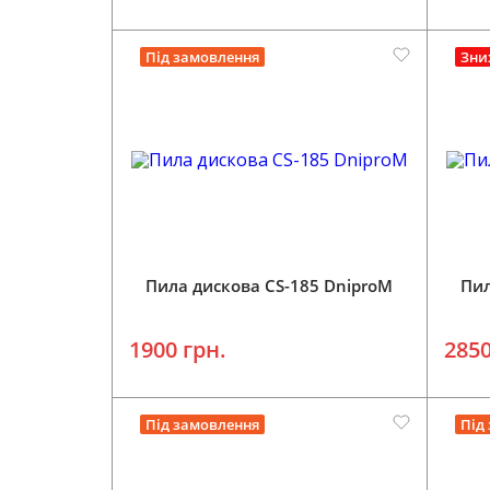
Під замовлення
Зни
Додати у кошик
Пила дискова CS-185 DniproM
Пил
1900 грн.
2850
Під замовлення
Під