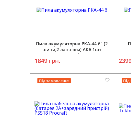
Додати у кошик
Пила акумуляторна РКА-44 6" (2
П
шини,2 ланцюги) АКБ 1шт
Procraft
1849 грн.
2399
Під замовлення
Під
Додати у кошик