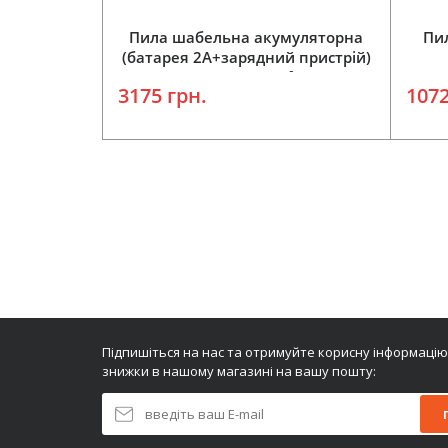
Пила шабельна акумуляторна
Пи
(батарея 2А+зарядний пристрій)
PSS18 Procraft
3175 грн.
1072
Додати у кошик
Підпишіться на нас та отримуйте корисну інформацію
знижки в нашому магазині на вашу пошту: