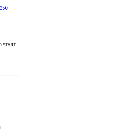
0 START
4