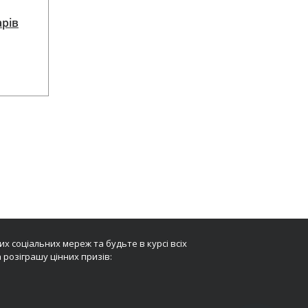
арів
х соціальних мереж та будьте в курсі всіх
 розіграшу цінних призів: