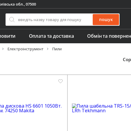
иївська обл., 07500
пошук
мовити
Оплата та доставка
Обмін та поверне
Електроінструмент
Пили
Сор