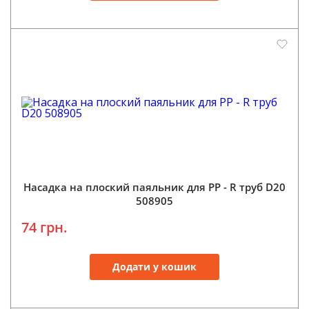
Насадка на плоский паяльник для PP - R труб D20
508905
74 грн.
Додати у кошик