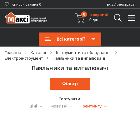
cписок бажань
0
вхід / реєстрація
0
в корзині
0 грн.
Всі категорії
Головна
Каталог
Інструменти та обладнання
Електроінструмент
Паяльники та випалювачі
Паяльники та випалювачі
Фільтр
Сортувати:
ціні
новизні
рейтингу