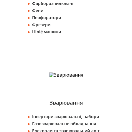
Фарборозпилювачі
Фени
Перфоратори
Фрезери
Шліфмашини
Зварювання
Інвертори зварювальні, набори
Газозварювальне обладнання
Елекроди та зварювальний дріт