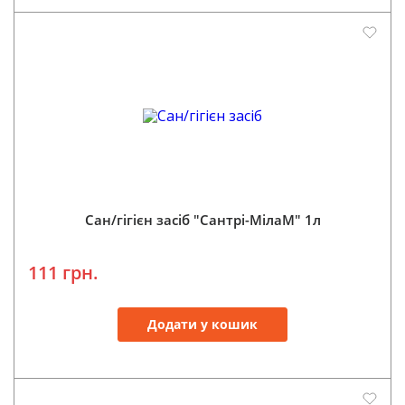
Сан/гігієн засіб "Сантрі-МілаМ" 1л
111 грн.
Додати у кошик