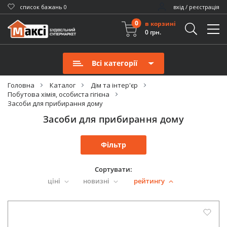
cписок бажань
0
вхід / реєстрація
0
в корзині
0 грн.
Всі категорії
Головна
Каталог
Дім та інтер'єр
Побутова хімія, особиста гігієна
Засоби для прибирання дому
Засоби для прибирання дому
Фільтр
Сортувати:
ціні
новизні
рейтингу