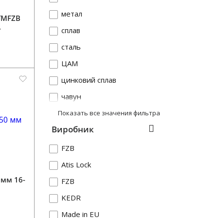
метал
ТМFZB
4
сплав
сталь
ЦАМ
цинковий сплав
чавун
Показать все значения фильтра
Виробник
FZB
Atis Lock
 мм 16-
FZB
KEDR
Made in EU