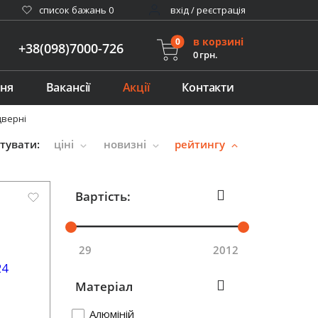
cписок бажань
0
вхід / реєстрація
в корзині
0
+38(098)7000-726
0 грн.
ння
Вакансії
Акції
Контакти
дверні
тувати:
ціні
новизні
рейтингу
Вартість:
29
2012
Матеріал
Алюміній