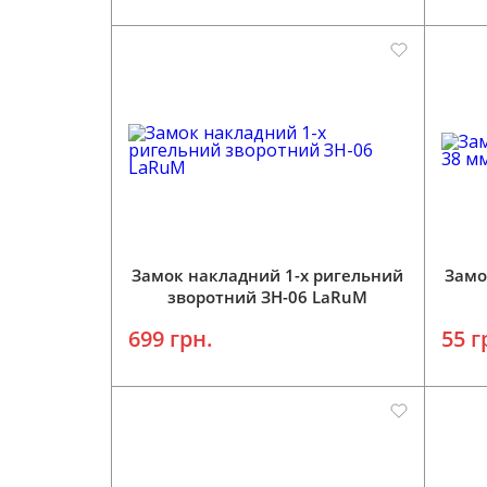
Додати у кошик
Замок накладний 1-х ригельний
Замо
зворотний ЗН-06 LaRuM
699 грн.
55 г