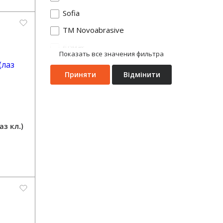
Sofia
TM Novoabrasive
Єрмак
Показать все значения фильтра
Аріко
Приняти
Відмінити
Без бренду
Голеол
Ельбор
аз кл.)
Жовті води
МЗАЛ
Мотор Січ
Тандем
ТМ АВАНТЕК
Шерлок