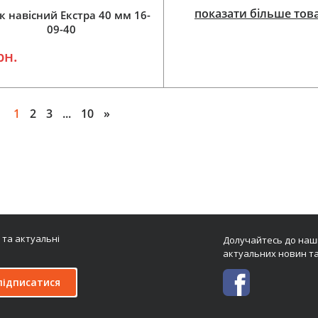
показати більше тов
к навісний Екстра 40 мм 16-
09-40
рн.
1
2
3
...
10
»
Додати у кошик
Додати у кошик
 та актуальні
Долучайтесь до наши
актуальних новин та
підписатися