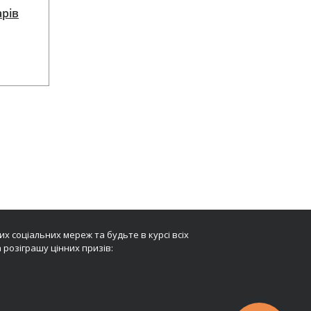
арів
х соціальних мереж та будьте в курсі всіх
 розіграшу цінних призів: