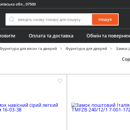
иївська обл., 07500
пошук
мовити
Оплата та доставка
Обмін та поверне
Фурнітура для вікон та дверей
Фурнітура для дверей
Замки 
Сор