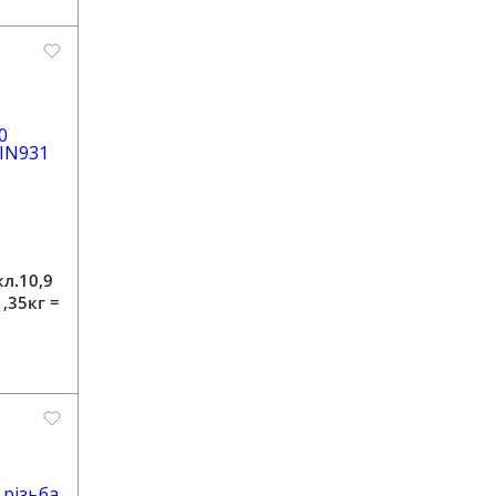
кл.10,9
,35кг =