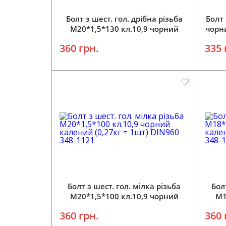
Болт з шест. гол. дрібна різьба
Болт 
M20*1,5*130 кл.10,9 чорний
чорн
калений (0,33кг = 1шт) DIN960
360 грн.
335 
348-141
Болт з шест. гол. мілка різьба
Бол
M20*1,5*100 кл.10,9 чорний
M1
калений (0,27кг = 1шт) DIN960
кал
360 грн.
360 
348-1121