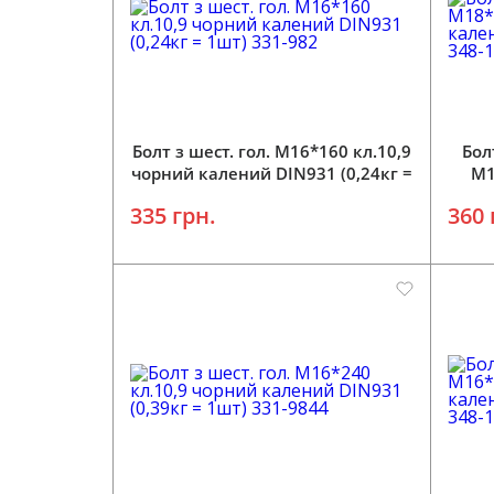
Додати у кошик
Болт з шест. гол. М16*160 кл.10,9
Бол
чорний калений DIN931 (0,24кг =
M1
1шт) 331-982
кал
335 грн.
360 
Додати у кошик