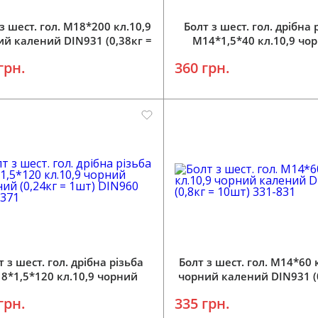
з шест. гол. М18*200 кл.10,9
Болт з шест. гол. дрібна 
ий калений DIN931 (0,38кг =
M14*1,5*40 кл.10,9 чо
1шт) 331-180
калений (1,8кг = 20шт) 
грн.
360 грн.
347-79
т з шест. гол. дрібна різьба
Болт з шест. гол. М14*60 
8*1,5*120 кл.10,9 чорний
чорний калений DIN931 (
ений (0,24кг = 1шт) DIN960
10шт) 331-831
грн.
335 грн.
348-1371