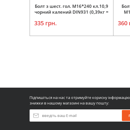
Болт з шест. гол. М16*240 кл.10,9
Бол
чорний калений DIN931 (0,39кг =
M1
1шт) 331-9844
кале
335 грн.
360 
Додати у кошик
Підпишіться на нас та отримуйте корисну інформацію
знижки в нашому магазині на вашу пошту: