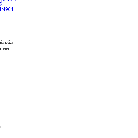
різьба
рний
DIN961
4