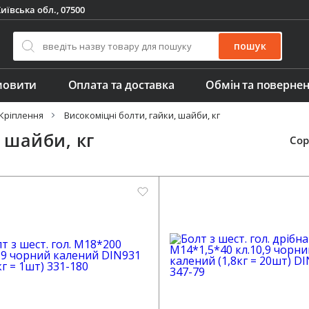
иївська обл., 07500
пошук
мовити
Оплата та доставка
Обмін та поверне
Кріплення
Високоміцні болти, гайки, шайби, кг
 шайби, кг
Сор