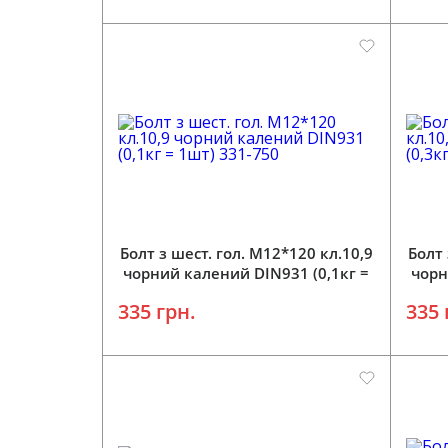
Додати у кошик
Болт з шест. гол. М12*120 кл.10,9
Болт 
чорний калений DIN931 (0,1кг =
чорн
1шт) 331-750
335 грн.
335 