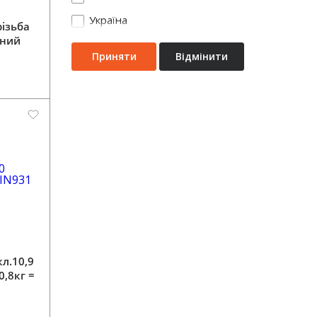
Україна
різьба
рний
DIN961
Приняти
Відмінити
кл.10,9
0,8кг =