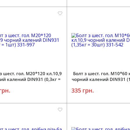
Додати у кошик
Додати у кошик
з шест. гол. М20*120 кл.10,9
Болт з шест. гол. М10*60 
ий калений DIN931 (0,3кг =
чорний калений DIN931 (1
1шт) 331-997
30шт) 331-542
грн.
335 грн.