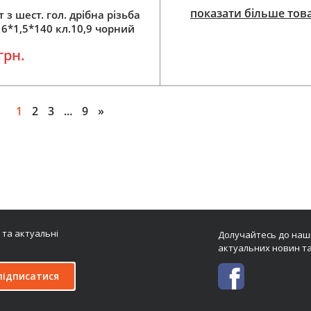
показати більше тов
т з шест. гол. дрібна різьба
6*1,5*140 кл.10,9 чорний
ний (0,21кг = 1 шт) DIN960
грн.
348-1211
1
2
3
...
9
»
Додати у кошик
Додати у кошик
 та актуальні
Долучайтесь до наши
актуальних новин та
підписатися