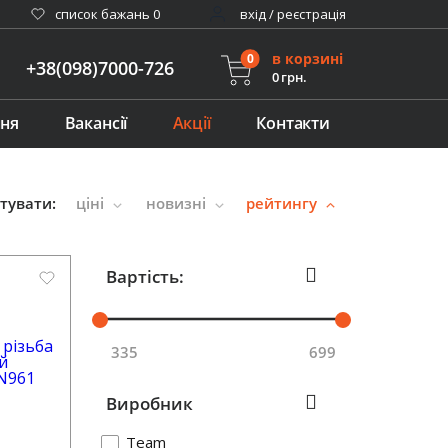
cписок бажань
0
вхід / реєстрація
в корзині
0
+38(098)7000-726
0 грн.
ння
Вакансії
Акції
Контакти
тувати:
ціні
новизні
рейтингу
Вартість:
335
699
Виробник
Team