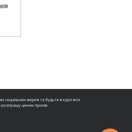
арів
х соціальних мереж та будьте в курсі всіх
 розіграшу цінних призів: