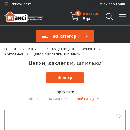
cписок бажань
0
вхід / реєстрація
0
в корзині
0 грн.
Всі категорії
Головна
Каталог
Будівництво та ремонт
Кріплення
Цвяхи, заклепки, шпильки
Цвяхи, заклепки, шпильки
Фільтр
Сортувати:
ціні
новизні
рейтингу