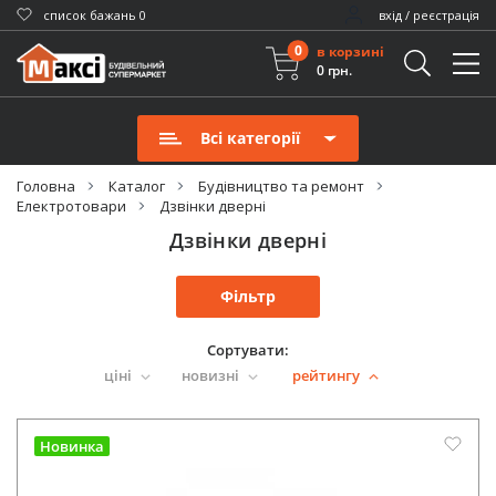
cписок бажань
0
вхід / реєстрація
0
в корзині
0 грн.
Всі категорії
Головна
Каталог
Будівництво та ремонт
Електротовари
Дзвінки дверні
Дзвінки дверні
Фільтр
Сортувати:
ціні
новизні
рейтингу
Новинка