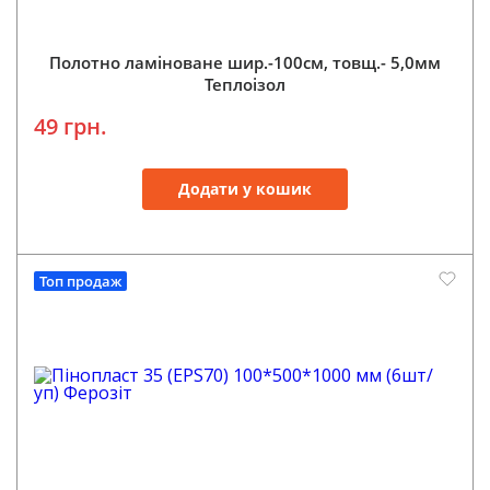
Полотно ламіноване шир.-100см, товщ.- 5,0мм
Теплоізол
49 грн.
Додати у кошик
Топ продаж