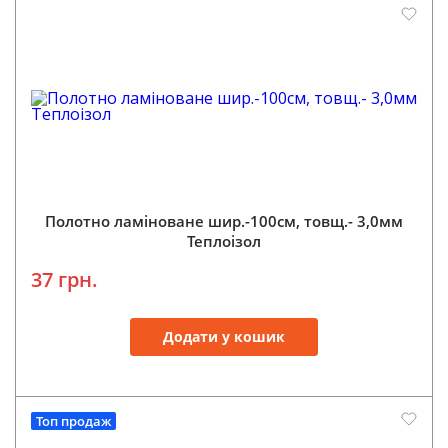
Полотно ламіноване шир.-100см, товщ.- 3,0мм
Теплоізол
37 грн.
Додати у кошик
Топ продаж