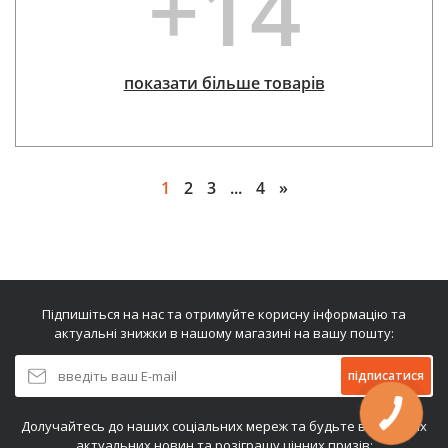
+14
показати більше товарів
1
2
3
...
4
»
Підпишіться на нас та отримуйте корисну інформацію та
актуальні знижки в нашому магазині на вашу пошту:
підписатися
Долучайтесь до наших соціальних мереж та будьте в курсі всіх
актуальних новин та розіграшу цінних призів: