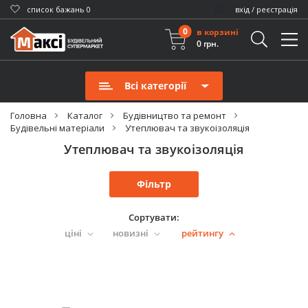
cписок бажань
0
вхід / реєстрація
0
в корзині
0 грн.
Всі категорії
Головна
Каталог
Будівництво та ремонт
Будівельні матеріали
Утеплювач та звукоізоляція
Утеплювач та звукоізоляція
Фільтр
Сортувати:
ціні
новизні
рейтингу