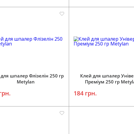
Додати у кошик
Додати у кошик
 для шпалер Флізелін 250 гр
Клей для шпалер Уніве
Metylan
Преміум 250 гр Mety
грн.
184 грн.