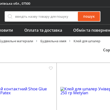
иївська обл., 07500
пошук
мовити
Оплата та доставка
Обмін та поверне
Будівельні матеріали
Будівельна хімія
Клей для шпалер
Сор