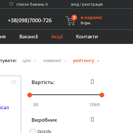
cписок бажань
0
вхід / реєстрація
в корзині
0
+38(098)7000-726
0 грн.
ння
Вакансії
Акції
Контакти
тувати:
ціні
новизні
рейтингу
Вартість:
38
1069
Виробник
Grizzly