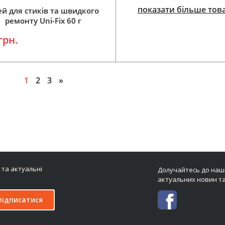
показати більше тов
ей для стиків та швидкого
ремонту Uni-Fix 60 г
грн.
1
2
3
»
Додати у кошик
Додати у кошик
 та актуальні
Долучайтесь до наши
актуальних новин та
підписатися