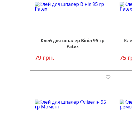
Додати у кошик
Клей для шпалер Вініл 95 гр
Кле
Patex
79 грн.
75 г
Додати у кошик