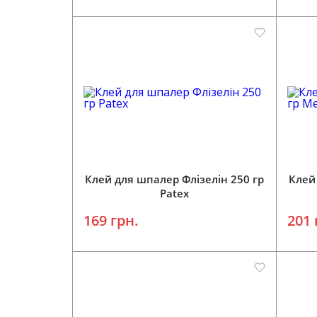
Додати у кошик
Клей для шпалер Флізелін 250 гр
Клей
Patex
169 грн.
201 