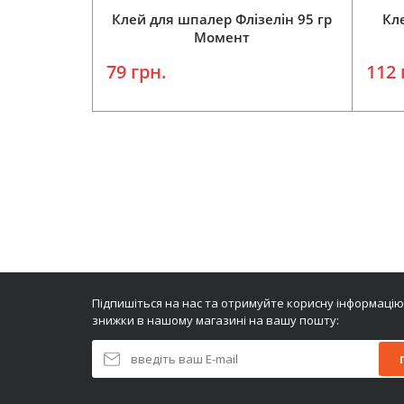
Клей для шпалер Флізелін 95 гр
Кл
Момент
79 грн.
112 
Додати у кошик
Підпишіться на нас та отримуйте корисну інформацію
знижки в нашому магазині на вашу пошту: