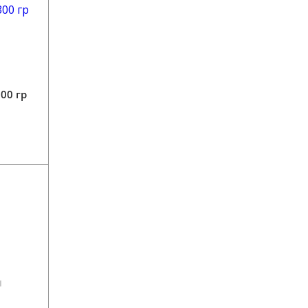
00 гр
4