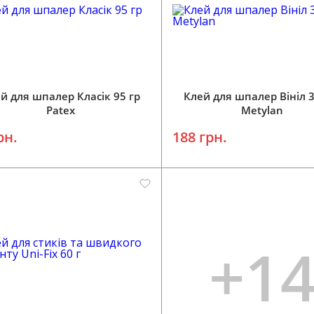
Додати у кошик
Додати у кошик
й для шпалер Класік 95 гр
Клей для шпалер Вініл 3
Patex
Metylan
рн.
188 грн.
+1
Додати у кошик
Додати у кошик