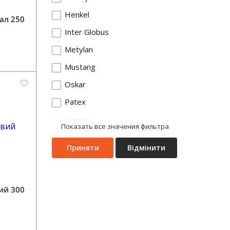
Henkel
ал 250
Inter Globus
Metylan
Mustang
Oskar
Patex
Quelyd
Показать все значения фильтра
Semin
Приняти
Відмінити
Uni-fix
Без бренду
Момент
ий 300