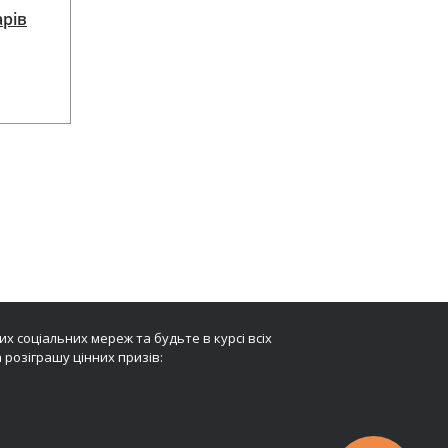
арів
х соціальних мереж та будьте в курсі всіх
 розіграшу цінних призів: