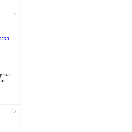
рсал
lan