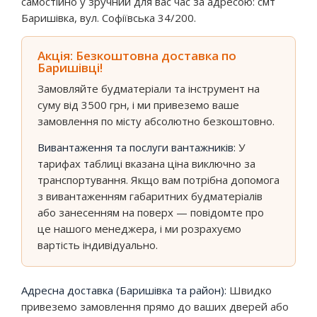
самостійно у зручний для вас час за адресою: смт
Баришівка, вул. Софіївська 34/200.
Акція: Безкоштовна доставка по
Баришівці!
Замовляйте будматеріали та інструмент на
суму від 3500 грн, і ми привеземо ваше
замовлення по місту абсолютно безкоштовно.
Вивантаження та послуги вантажників:
У
тарифах таблиці вказана ціна виключно за
транспортування. Якщо вам потрібна допомога
з вивантаженням габаритних будматеріалів
або занесенням на поверх — повідомте про
це нашого менеджера, і ми розрахуємо
вартість індивідуально.
Адресна доставка (Баришівка та район):
Швидко
привеземо замовлення прямо до ваших дверей або