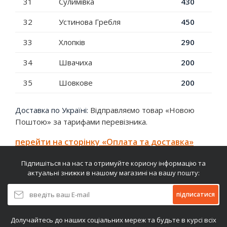
31
Сулимівка
430
32
Устинова Гребля
450
33
Хлопків
290
34
Швачиха
200
35
Шовкове
200
Доставка по Україні:
Відправляємо товар «Новою
Поштою» за тарифами перевізника.
перейти на сторінку «Оплата та доставка»
Підпишіться на нас та отримуйте корисну інформацію та
актуальні знижки в нашому магазині на вашу пошту:
підписатися
Долучайтесь до наших соціальних мереж та будьте в курсі всіх