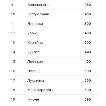
9
Волошинівка
280
10
Гостролуччя
400
11
Дернівка
300
12
Коржі
400
13
Корніївка
500
14
Кучаків
440
15
Лебедин
450
16
Лукаші
600
17
Лук'янівка
560
18
Мала Каратуль
600
19
Мирне
690