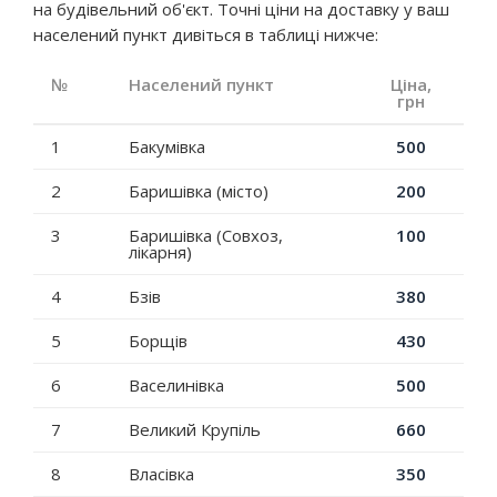
на будівельний об'єкт. Точні ціни на доставку у ваш
населений пункт дивіться в таблиці нижче:
№
Населений пункт
Ціна,
грн
1
Бакумівка
500
2
Баришівка (місто)
200
3
Баришівка (Совхоз,
100
лікарня)
4
Бзів
380
5
Борщів
430
6
Васелинівка
500
7
Великий Крупіль
660
8
Власівка
350