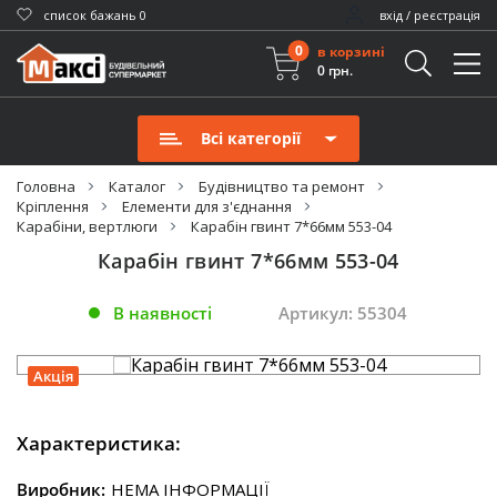
cписок бажань
0
вхід / реєстрація
0
в корзині
0 грн.
Всі категорії
Головна
Каталог
Будівництво та ремонт
Кріплення
Елементи для з'єднання
Карабіни, вертлюги
Карабін гвинт 7*66мм 553-04
Карабін гвинт 7*66мм 553-04
В наявності
Артикул: 55304
Акція
Характеристика:
Виробник:
НЕМА ІНФОРМАЦІЇ