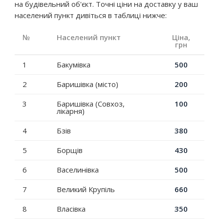
на будівельний об'єкт. Точні ціни на доставку у ваш
населений пункт дивіться в таблиці нижче:
№
Населений пункт
Ціна,
грн
1
Бакумівка
500
2
Баришівка (місто)
200
3
Баришівка (Совхоз,
100
лікарня)
4
Бзів
380
5
Борщів
430
6
Васелинівка
500
7
Великий Крупіль
660
8
Власівка
350