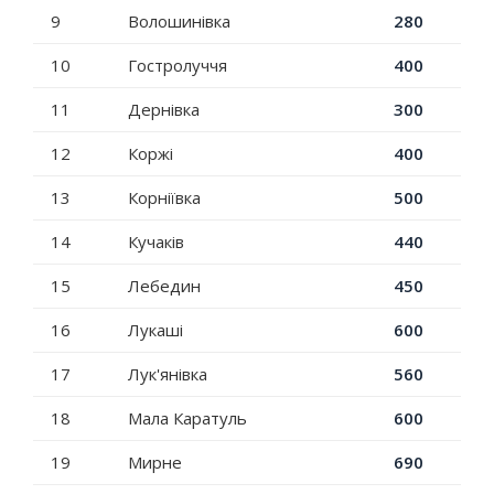
9
Волошинівка
280
10
Гостролуччя
400
11
Дернівка
300
12
Коржі
400
13
Корніївка
500
14
Кучаків
440
15
Лебедин
450
16
Лукаші
600
17
Лук'янівка
560
18
Мала Каратуль
600
19
Мирне
690