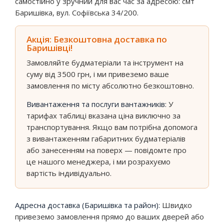
самостійно у зручний для вас час за адресою: смт
Баришівка, вул. Софіївська 34/200.
Акція: Безкоштовна доставка по
Баришівці!
Замовляйте будматеріали та інструмент на
суму від 3500 грн, і ми привеземо ваше
замовлення по місту абсолютно безкоштовно.
Вивантаження та послуги вантажників:
У
тарифах таблиці вказана ціна виключно за
транспортування. Якщо вам потрібна допомога
з вивантаженням габаритних будматеріалів
або занесенням на поверх — повідомте про
це нашого менеджера, і ми розрахуємо
вартість індивідуально.
Адресна доставка (Баришівка та район):
Швидко
привеземо замовлення прямо до ваших дверей або