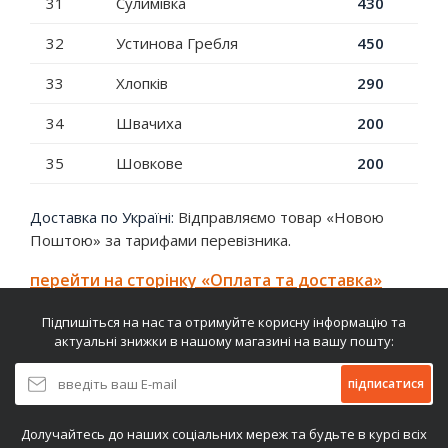
31
Сулимівка
430
32
Устинова Гребля
450
33
Хлопків
290
34
Швачиха
200
35
Шовкове
200
Доставка по Україні:
Відправляємо товар «Новою
Поштою» за тарифами перевізника.
перейти на сторінку «Оплата та доставка»
Підпишіться на нас та отримуйте корисну інформацію та
актуальні знижки в нашому магазині на вашу пошту:
підписатися
Долучайтесь до наших соціальних мереж та будьте в курсі всіх