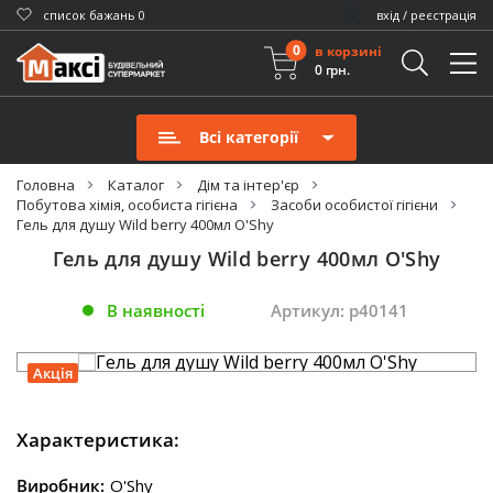
cписок бажань
0
вхід / реєстрація
0
в корзині
0 грн.
Всі категорії
Головна
Каталог
Дім та інтер'єр
Побутова хімія, особиста гігієна
Засоби особистої гігієни
Гель для душу Wild berry 400мл O'Shy
Гель для душу Wild berry 400мл O'Shy
В наявності
Артикул: p40141
Акція
Характеристика:
Виробник:
O'Shy