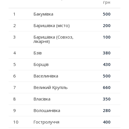
грн
1
Бакумівка
500
2
Баришівка (місто)
200
3
Баришівка (Совхоз,
100
лікарня)
4
Бзів
380
5
Борщів
430
6
Васелинівка
500
7
Великий Крупіль
660
8
Власівка
350
9
Волошинівка
280
10
Гостролуччя
400