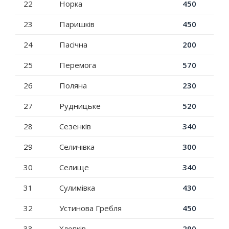
22
Норка
450
23
Паришків
450
24
Пасічна
200
25
Перемога
570
26
Поляна
230
27
Рудницьке
520
28
Сезенків
340
29
Селичівка
300
30
Селище
340
31
Сулимівка
430
32
Устинова Гребля
450
33
Хлопків
290