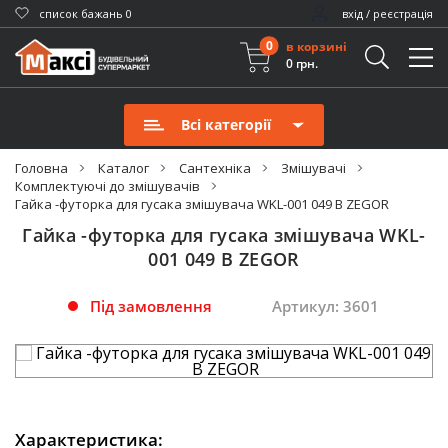
cписок бажань
0
вхід / реєстрація
0
в корзині
0 грн.
Всі категорії
Головна
Каталог
Сантехніка
Змішувачі
Комплектуючі до змішувачів
Гайка -футорка для гусака змішувача WKL-001 049 B ZEGOR
Гайка -футорка для гусака змішувача WKL-
001 049 B ZEGOR
Під замовлення
Артикул: 3601
Характеристика: