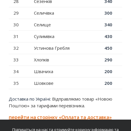
28
Сезенків
340
29
Селичівка
300
30
Селище
340
31
Сулимівка
430
32
Устинова Гребля
450
33
Хлопків
290
34
Швачиха
200
35
Шовкове
200
Доставка по Україні:
Відправляємо товар «Новою
Поштою» за тарифами перевізника.
перейти на сторінку «Оплата та доставка»
Підпишіться на нас та отримуйте корисну інформацію та