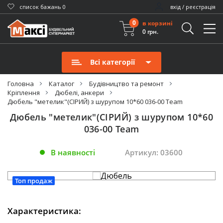
cписок бажань
0
вхід / реєстрація
0
в корзині
0 грн.
Всі категорії
Головна
Каталог
Будівництво та ремонт
Кріплення
Дюбелі, анкери
Дюбель "метелик"(СІРИЙ) з шурупом 10*60 036-00 Team
Дюбель "метелик"(СІРИЙ) з шурупом 10*60
036-00 Team
В наявності
Артикул: 03600
Топ продаж
Характеристика: