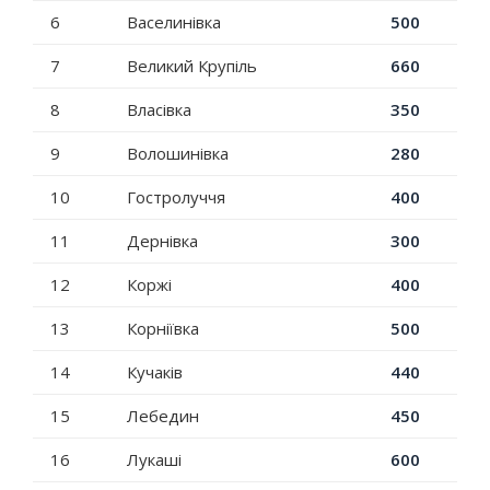
6
Васелинівка
500
7
Великий Крупіль
660
8
Власівка
350
9
Волошинівка
280
10
Гостролуччя
400
11
Дернівка
300
12
Коржі
400
13
Корніївка
500
14
Кучаків
440
15
Лебедин
450
16
Лукаші
600