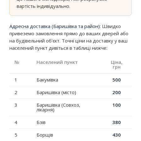
вартість індивідуально.
Адресна доставка (Баришівка та район):
Швидко
привеземо замовлення прямо до ваших дверей або
на будівельний об'єкт. Точні ціни на доставку у ваш
населений пункт дивіться в таблиці нижче:
№
Населений пункт
Ціна,
грн
1
Бакумівка
500
2
Баришівка (місто)
200
3
Баришівка (Совхоз,
100
лікарня)
4
Бзів
380
5
Борщів
430