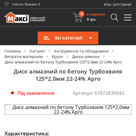
cписок бажань
0
вхід / реєстрація
0
в корзині
0 грн.
Всі категорії
Головна
Каталог
Інструменти та обладнання
Витратні матеріали
Круги
Диски алмазні
Диск алмазний по бетону Турбохвиля 125*2,0мм 22-24% Apro
Диск алмазний по бетону Турбохвиля
125*2,0мм 22-24% Apro
Під замовлення
Артикул: 51872830042
Характеристика: