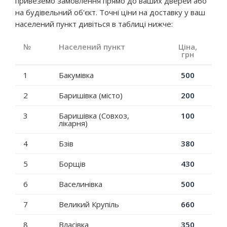
привеземо замовлення прямо до ваших дверей або
на будівельний об'єкт. Точні ціни на доставку у ваш
населений пункт дивіться в таблиці нижче:
№
Населений пункт
Ціна,
грн
1
Бакумівка
500
2
Баришівка (місто)
200
3
Баришівка (Совхоз,
100
лікарня)
4
Бзів
380
5
Борщів
430
6
Васелинівка
500
7
Великий Крупіль
660
8
Власівка
350