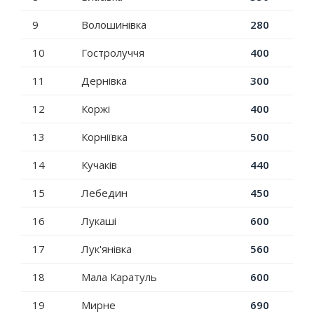
9
Волошинівка
280
10
Гостролуччя
400
11
Дернівка
300
12
Коржі
400
13
Корніївка
500
14
Кучаків
440
15
Лебедин
450
16
Лукаші
600
17
Лук'янівка
560
18
Мала Каратуль
600
19
Мирне
690