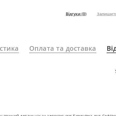
Відгуки
(0)
Залишити
стика
Оплата та доставка
Ві
зручний для вас час за адресою: смт Баришівка, вул. Софіївс