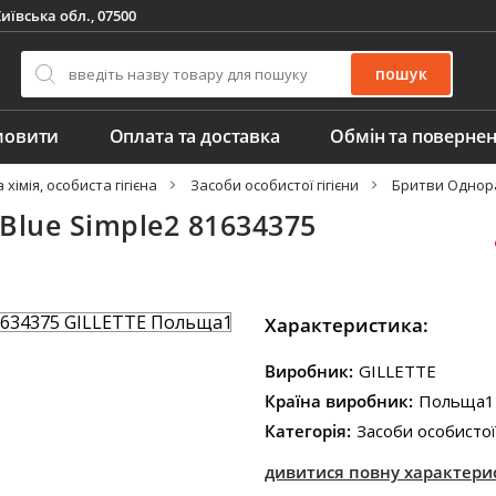
иївська обл., 07500
пошук
мовити
Оплата та доставка
Обмін та поверне
хімія, особиста гігієна
Засоби особистої гігієни
Бритви Однора
lue Simple2 81634375
Характеристика:
Виробник:
GILLETTE
Країна виробник:
Польща1
Категорія:
Засоби особистої 
дивитися повну характери