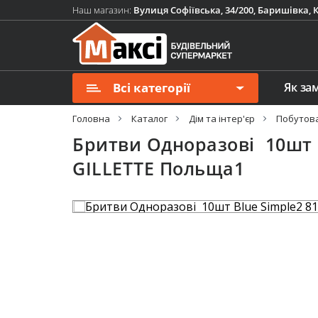
Наш магазин:
Вулиця Софіївська, 34/200, Баришівка, К
Всі категорії
Як за
Головна
Каталог
Дім та інтер'єр
Побутова 
Бритви Одноразові 10шт B
GILLETTE Польща1