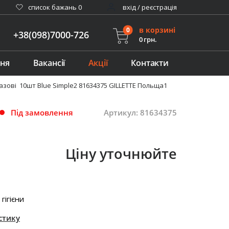
cписок бажань
0
вхід / реєстрація
в корзині
0
+38(098)7000-726
0 грн.
ння
Вакансії
Акції
Контакти
зові 10шт Blue Simple2 81634375 GILLETTE Польща1
Під замовлення
Артикул: 81634375
Ціну уточнюйте
гігієни
стику