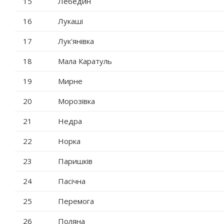
15
Лебедин
16
Лукаші
17
Лук'янівка
18
Мала Каратуль
19
Мирне
20
Морозівка
21
Недра
22
Норка
23
Паришків
24
Пасічна
25
Перемога
26
Поляна