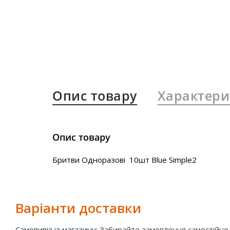
Опис товару
Характери
Опис товару
Бритви Одноразові 10шт Blue Simple2
Варіанти доставки
Самовивіз із магазину:
Забирайте замовлення самостійно у 