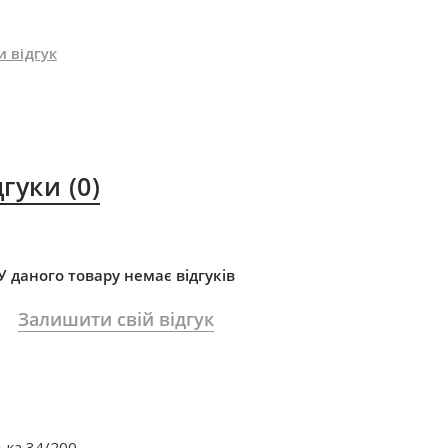
 відгук
дгуки
(0)
У даного товару немає відгуків
Залишити свій відгук
ька 34/200.