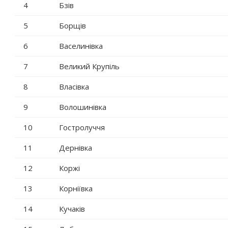
4
Бзів
5
Борщів
6
Васелинівка
7
Великий Крупіль
8
Власівка
9
Волошинівка
10
Гостролуччя
11
Дернівка
12
Коржі
13
Корніївка
14
Кучаків