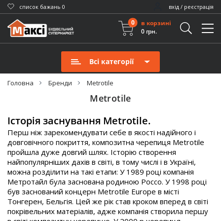
cписок бажань
0
вхід / реєстрація
0
в корзині
0 грн.
Всі категорії
Головна
Бренди
Metrotile
Metrotile
Історія заснування Metrotile.
Перш ніж зарекомендувати себе в якості надійного і
довговічного покриття, композитна черепиця Metrotile
пройшла дуже довгий шлях. Історію створення
найпопулярніших дахів в світі, в тому числі і в Україні,
можна розділити на такі етапи: У 1989 році компанія
Метротайл була заснована родиною Россо. У 1998 році
був заснований концерн Metrotile Europe в місті
Тонгерен, Бельгія. Цей же рік став кроком вперед в світі
покрівельних матеріалів, адже компанія створила першу