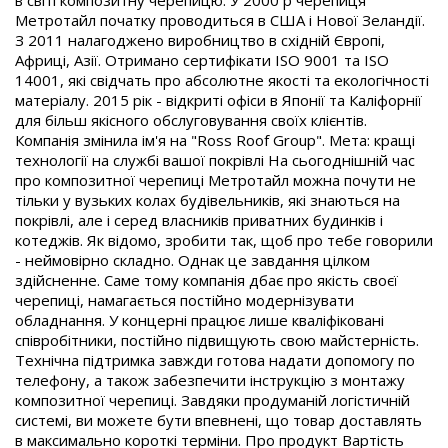
в світі композитну черепицю. У 2000 р черепиця
Метротайл початку проводиться в США і Нової Зеландії.
З 2011 налагоджено виробництво в східній Європі,
Африці, Азії. Отримано сертифікати ISO 9001 та ISO
14001, які свідчать про абсолютне якості та екологічності
матеріалу. 2015 рік - відкриті офіси в Японії та Каліфорнії
для більш якісного обслуговування своїх клієнтів.
Компанія змінила ім'я на "Ross Roof Group". Мета: кращі
технології на службі вашої покрівлі На сьогоднішній час
про композитної черепиці Метротайл можна почути не
тільки у вузьких колах будівельників, які знаються на
покрівлі, але і серед власників приватних будинків і
котеджів. Як відомо, зробити так, щоб про тебе говорили
- неймовірно складно. Однак це завдання цілком
здійсненне. Саме тому компанія дбає про якість своєї
черепиці, намагається постійно модернізувати
обладнання. У концерні працює лише кваліфіковані
співробітники, постійно підвищують свою майстерність.
Технічна підтримка завжди готова надати допомогу по
телефону, а також забезпечити інструкцію з монтажу
композитної черепиці. Завдяки продуманій логістичній
системі, ви можете бути впевнені, що товар доставлять
в максимально короткі терміни. Про продукт Вартість