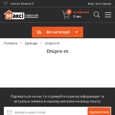
cписок бажань
0
вхід / реєстрація
0
в корзині
0 грн.
Всі категорії
Головна
Бренди
Dnipro-m
Dnipro-m
Підпишіться на нас та отримуйте корисну інформацію та
актуальні знижки в нашому магазині на вашу пошту:
підписатися